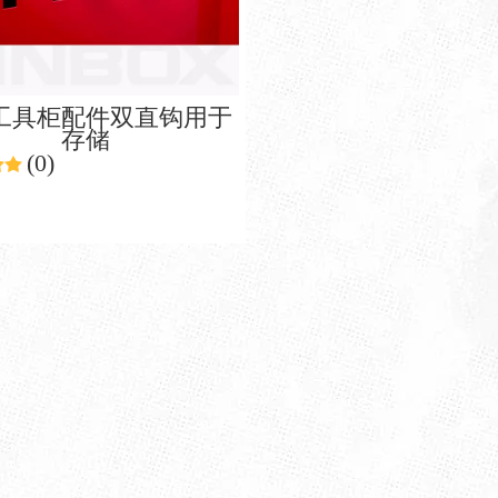
工具柜配件双直钩用于
存储
(0)