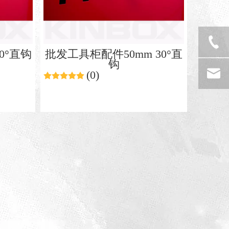
0°直钩
批发工具柜配件50mm 30°直
钩
(0)