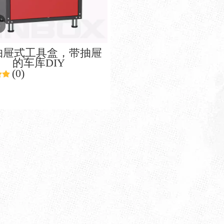
频
抽屉式工具盒，带抽屉
的车库DIY
(0)