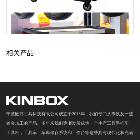
相关产品
Kinbox 278 件集成工具车：一体化组织，随时可用
Kinbox 250 件集成工具车：一体化组织，随时可用
宁波匠邦工具科技有限公司成立于2013年，我们专门从事铁及一些
钣金加工的产品。多年来我们逐渐发展成为一个生产工具手推车，
工具柜，工具车，车库储存系统和工作台等这些具有现代化和充满