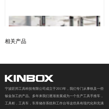
相关产品
7个抽屉硬工具柜用于汽车固定
7个抽屉硬工具柜用于汽车固定
宁波匠邦工具科技有限公司成立于2013年，我们专门从事铁及一些
钣金加工的产品。多年来我们逐渐发展成为一个生产工具手推车，
工具柜，工具车，车库储存系统和工作台等这些具有现代化和充满