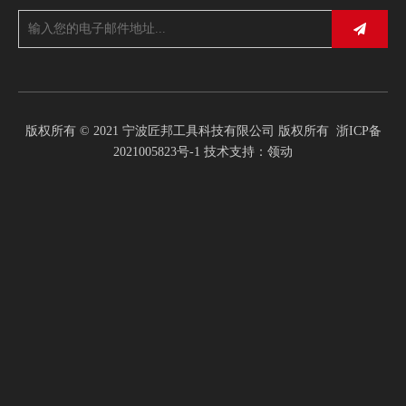
版权所有 © 2021 宁波匠邦工具科技有限公司 版权所有
浙ICP备
2021005823号-1
技术支持：
领动
LTEM编号
25RH72W15-P6
抽屉
15
处理
2
施法机轮
4
工具
支持自定义
颜色
支持自定义
其他
开始咨询