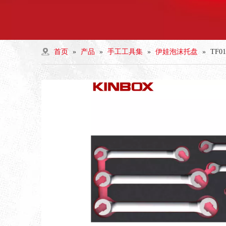
首页
»
产品
»
手工工具集
»
伊娃泡沫托盘
»
TF0