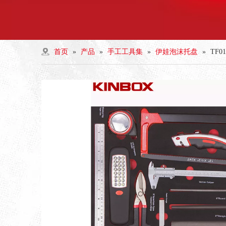
首页
»
产品
»
手工工具集
»
伊娃泡沫托盘
»
TF0