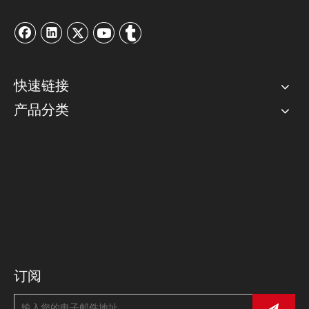
快速链接
产品分类
联系我们
邮箱：
info@kinboxtools.com
电话：0574-27831295/28831288
传真：0574-27831296
地址：浙江省宁波市高新区浙大科技园
订阅