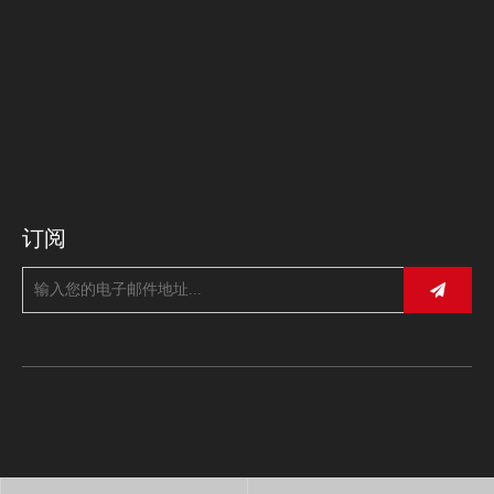
联系我们
邮箱：
info@kinboxtools.com
电话：0574-27831295/28831288
传真：0574-27831296
地址：浙江省宁波市高新区浙大科技园
订阅
浙ICP备