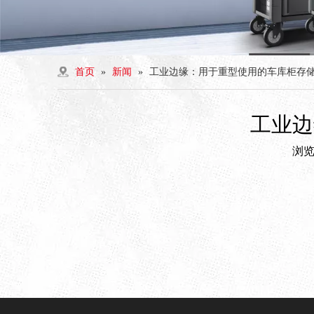
首页
»
新闻
»
工业边缘：用于重型使用的车库柜存
工业边
浏
["facebook","twitter","line","wechat","linkedin","pintere