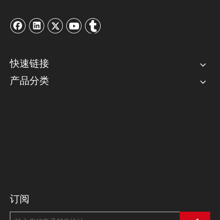
快速链接
产品分类
联系我们
邮箱：
info@kinboxtools.com
电话：0574-27831295/28831288
传真：0574-27831296
地址：浙江省宁波市高新区浙大科技园
订阅